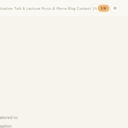
lication
Talk & Lecture
Music & Movie
Blog
Contact
JA
EN
ailored to
igation