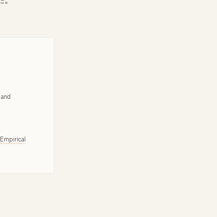
た。
 and
 Empirical