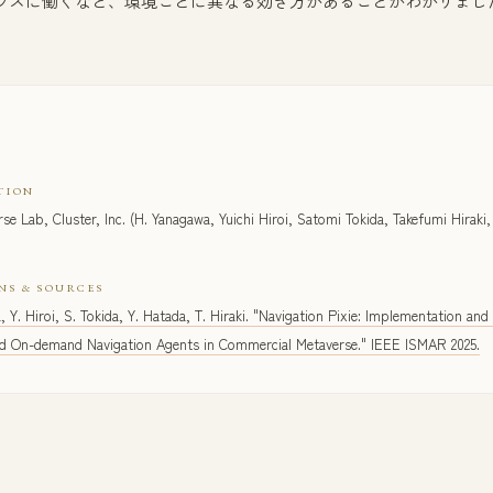
ラスに働くなど、環境ごとに異なる効き方があることがわかりまし
TION
se Lab, Cluster, Inc. (H. Yanagawa, Yuichi Hiroi, Satomi Tokida, Takefumi Hiraki,
NS & SOURCES
 Y. Hiroi, S. Tokida, Y. Hatada, T. Hiraki. "Navigation Pixie: Implementation and
d On-demand Navigation Agents in Commercial Metaverse." IEEE ISMAR 2025.