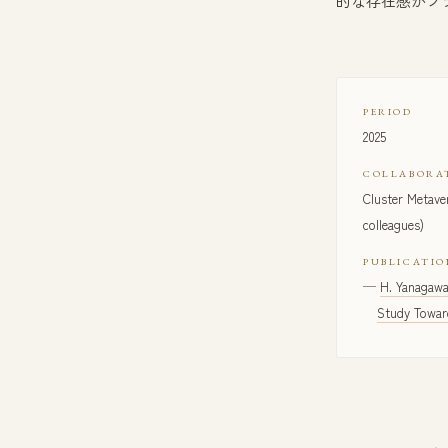
的な存在感がプ
PERIOD
2025
COLLABORA
Cluster Metaver
colleagues)
PUBLICATIO
H. Yanagawa,
Study Towar