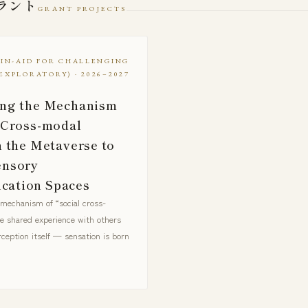
ラント
GRANT PROJECTS
-IN-AID FOR CHALLENGING
EXPLORATORY) · 2026–2027
ing the Mechanism
l Cross-modal
n the Metaverse to
ensory
cation Spaces
 mechanism of “social cross-
e shared experience with others
rception itself — sensation is born