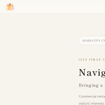
NARRATIVE C
IEEE ISMAR 2
Navig
Bringing a 
Commercial metav
visitors' intere