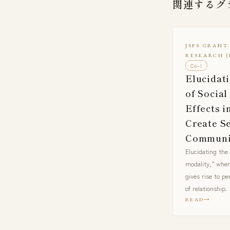
関連するグ
JSPS GRANT
RESEARCH (
Co-I
Elucidat
of Socia
Effects i
Create S
Communi
Elucidating the
modality,” wher
gives rise to pe
of relationship.
READ