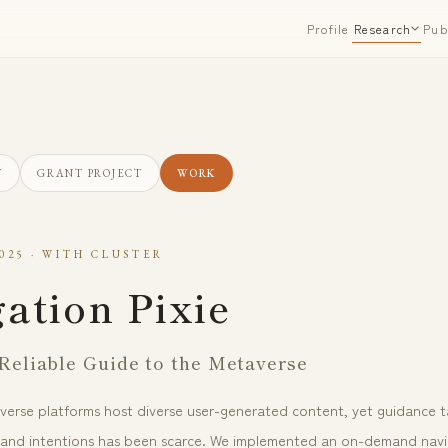
Profile
Pub
Research
V
GRANT PROJECT
WORK
025 · WITH CLUSTER
ation Pixie
Reliable Guide to the Metaverse
erse platforms host diverse user-generated content, yet guidance t
sts and intentions has been scarce. We implemented an on-demand nav