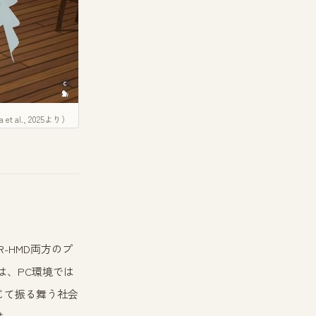
l., 2025より）
R-HMD両方のプ
は、PC環境では
じて振る舞う社会