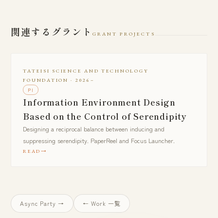
関連するグラント
GRANT PROJECTS
TATEISI SCIENCE AND TECHNOLOGY
FOUNDATION · 2026–
PI
Information Environment Design
Based on the Control of Serendipity
Designing a reciprocal balance between inducing and
suppressing serendipity. PaperReel and Focus Launcher.
READ
Async Party →
← Work 一覧