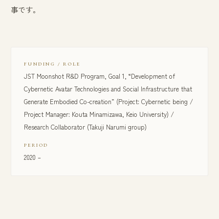
事です。
FUNDING / ROLE
JST Moonshot R&D Program, Goal 1, “Development of
Cybernetic Avatar Technologies and Social Infrastructure that
Generate Embodied Co-creation” (Project: Cybernetic being /
Project Manager: Kouta Minamizawa, Keio University) /
Research Collaborator (Takuji Narumi group)
PERIOD
2020 –