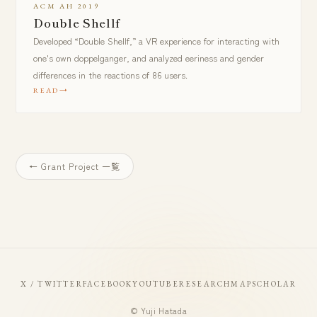
ACM AH 2019
Double Shellf
Developed “Double Shellf,” a VR experience for interacting with
one's own doppelganger, and analyzed eeriness and gender
differences in the reactions of 86 users.
READ
← Grant Project 一覧
X / TWITTER
FACEBOOK
YOUTUBE
RESEARCHMAP
SCHOLAR
© Yuji Hatada