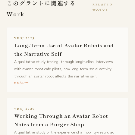
このグラントに関連する
RELATED
WORKS
Work
VRSJ 2023
Long-Term Use of Avatar Robots and
the Narrative Self
A qualitative study tracing, through longitudinal interviews
with avatar-robot cafe pilots, how long-term social activity
through an avatar robot affects the narrative self.
READ
VRSJ 2025
Working Through an Avatar Robot —
Notes from a Burger Shop
A qualitative study of the experience of a mobility-restricted