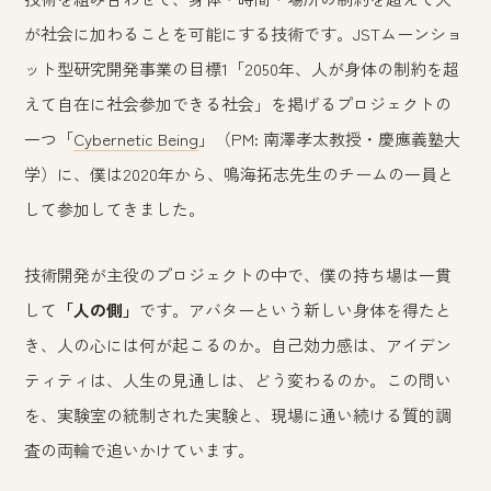
が社会に加わることを可能にする技術です。JSTムーンショ
ット型研究開発事業の目標1「2050年、人が身体の制約を超
えて自在に社会参加できる社会」を掲げるプロジェクトの
一つ「
Cybernetic Being
」（PM: 南澤孝太教授・慶應義塾大
学）に、僕は2020年から、鳴海拓志先生のチームの一員と
して参加してきました。
技術開発が主役のプロジェクトの中で、僕の持ち場は一貫
して
「人の側」
です。アバターという新しい身体を得たと
き、人の心には何が起こるのか。自己効力感は、アイデン
ティティは、人生の見通しは、どう変わるのか。この問い
を、実験室の統制された実験と、現場に通い続ける質的調
査の両輪で追いかけています。