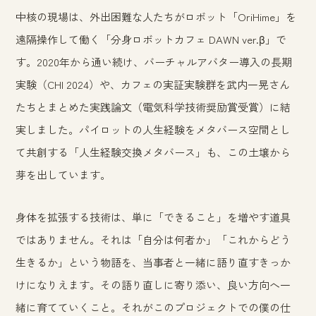
中核の現場は、外出困難な人たちがロボット「OriHime」を
遠隔操作して働く「分身ロボットカフェ DAWN ver.β」で
す。2020年から通い続け、バーチャルアバター導入の長期
実験（CHI 2024）や、カフェの実証実験群を武内一晃さん
たちとまとめた実践論文（電気科学技術奨励賞受賞）に結
実しました。パイロットの人生経験をメタバース空間とし
て共創する「人生経験交換メタバース」も、この土壌から
芽を出しています。
身体を拡張する技術は、単に「できること」を増やす道具
ではありません。それは「自分は何者か」「これからどう
生きるか」という物語を、当事者と一緒に語り直すきっか
けになりえます。その語り直しに寄り添い、良い方向へ一
緒に育てていくこと。それがこのプロジェクトでの僕の仕