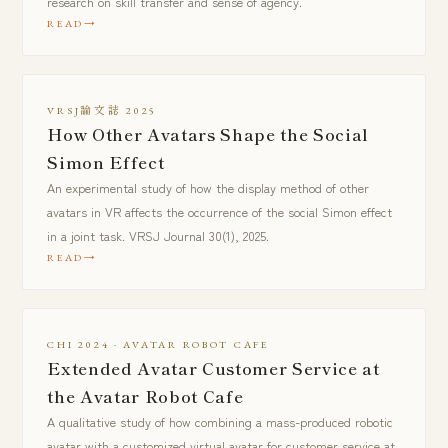
research on skill transfer and sense of agency.
READ
VRSJ論文誌 2025
How Other Avatars Shape the Social
Simon Effect
An experimental study of how the display method of other
avatars in VR affects the occurrence of the social Simon effect
in a joint task. VRSJ Journal 30(1), 2025.
READ
CHI 2024 · AVATAR ROBOT CAFE
Extended Avatar Customer Service at
the Avatar Robot Cafe
A qualitative study of how combining a mass-produced robotic
avatar with a customized virtual avatar for customer service at