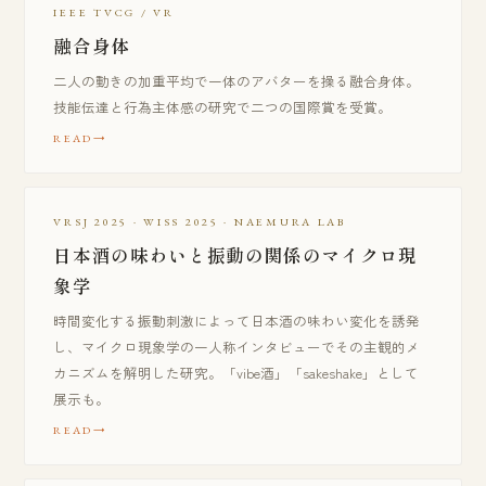
IEEE TVCG / VR
融合身体
二人の動きの加重平均で一体のアバターを操る融合身体。
技能伝達と行為主体感の研究で二つの国際賞を受賞。
READ
VRSJ 2025 · WISS 2025 · NAEMURA LAB
日本酒の味わいと振動の関係のマイクロ現
象学
時間変化する振動刺激によって日本酒の味わい変化を誘発
し、マイクロ現象学の一人称インタビューでその主観的メ
カニズムを解明した研究。「vibe酒」「sakeshake」として
展示も。
READ