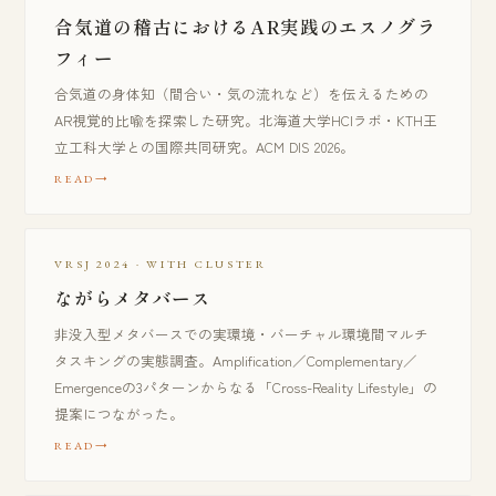
合気道の稽古におけるAR実践のエスノグラ
フィー
合気道の身体知（間合い・気の流れなど）を伝えるための
AR視覚的比喩を探索した研究。北海道大学HCIラボ・KTH王
立工科大学との国際共同研究。ACM DIS 2026。
READ
VRSJ 2024 · WITH CLUSTER
ながらメタバース
非没入型メタバースでの実環境・バーチャル環境間マルチ
タスキングの実態調査。Amplification／Complementary／
Emergenceの3パターンからなる「Cross-Reality Lifestyle」の
提案につながった。
READ