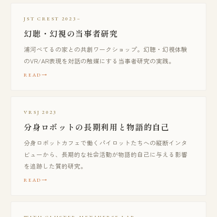
JST CREST 2023–
幻聴・幻視の当事者研究
浦河べてるの家との共創ワークショップ。幻聴・幻視体験
のVR/AR表現を対話の触媒にする当事者研究の実践。
READ
VRSJ 2023
分身ロボットの長期利用と物語的自己
分身ロボットカフェで働くパイロットたちへの縦断インタ
ビューから、長期的な社会活動が物語的自己に与える影響
を追跡した質的研究。
READ