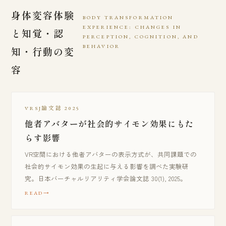
身体変容体験
BODY TRANSFORMATION
EXPERIENCE: CHANGES IN
と知覚・認
PERCEPTION, COGNITION, AND
BEHAVIOR
知・行動の変
容
VRSJ論文誌 2025
他者アバターが社会的サイモン効果にもた
らす影響
VR空間における他者アバターの表示方式が、共同課題での
社会的サイモン効果の生起に与える影響を調べた実験研
究。日本バーチャルリアリティ学会論文誌 30(1), 2025。
READ