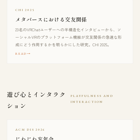
CHI 2025
メタバースにおける交友関係
23名のVRChatユーザーへの半構造化インタビューから、ソ
ーシャルVRのプラットフォーム機能が交友関係の急速な形
成にどう作用するかを明らかにした研究。CHI 2025。
READ
遊び心とインタラク
PLAYFULNESS AND
INTERACTION
ション
ACM DIS 2026
じわじわ忘年会