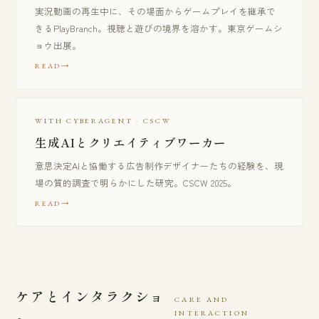
実況動画の再生中に、その場面からゲームプレイを継承で
きるPlayBranch。視聴と遊びの境界を溶かす。東京ゲームシ
ョウ出展。
READ
WITH CYBERAGENT · CSCW
生成AIとクリエイティブワーカー
意思決定AIと協働する広告制作デザイナーたちの経験を、現
場の質的調査で明らかにした研究。CSCW 2025。
READ
ケアとインタラクショ
CARE AND
INTERACTION