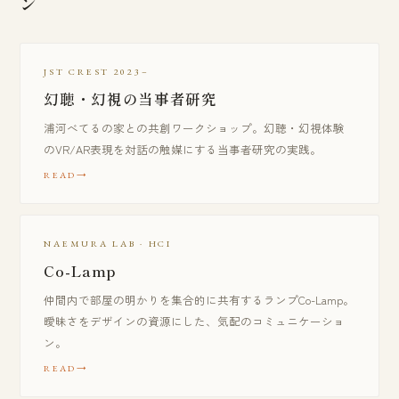
ン
JST CREST 2023–
幻聴・幻視の当事者研究
浦河べてるの家との共創ワークショップ。幻聴・幻視体験
のVR/AR表現を対話の触媒にする当事者研究の実践。
READ
NAEMURA LAB · HCI
Co-Lamp
仲間内で部屋の明かりを集合的に共有するランプCo-Lamp。
曖昧さをデザインの資源にした、気配のコミュニケーショ
ン。
READ