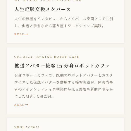
WITH CLUSTER METAVERSE LAB
人生経験交換メタバース
人生の転機をインタビューからメタバース空間として共創
し、他者と歩きながら語り直すワークショップ実践。
READ
CHI 2024 · AVATAR ROBOT CAFE
拡張アバター接客 in 分身ロボットカフェ
分身ロボットカフェで、既製のロボットアバターとカスタ
マイズした仮想アバターを併用する接客実践が、障害当事
者のアイデンティティ再構築に与える影響を質的に明らか
にした研究。CHI 2024。
READ
VRSJ AC2022