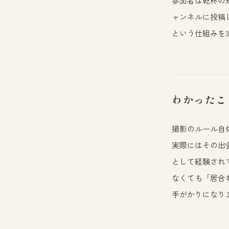
参加者は乾杯の
ャンネルに投稿し
という仕組みを
わかったこ
撮影のルール自
実際にはその出
として経験され
なくても「居合
手がかりになり