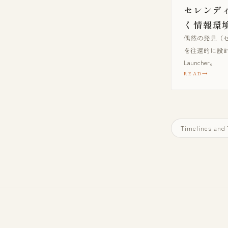
セレンデ
く情報環
偶然の発見（
を往還的に設計。Pa
Launcher。
READ
Timelines and