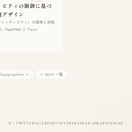
ィピティの制御に基づ
境デザイン
セレンディピティ）の誘発と抑制
perReel と Focus
 Topographies →
← Work 一覧
X / TWITTER
FACEBOOK
YOUTUBE
RESEARCHMAP
SCHOLAR