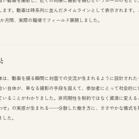
短い動画を撮影し、近くの同僚に撮影を頼むというルールのもとで、専
ます。動画は時系列に並んだタイムラインとして表示されます。このAsy
3か月間、実際の職場でフィールド展開しました。
と
体は、動画を撮る瞬間に対面での交流が生まれるように設計された
会い自体が、単なる撮影の手段を超えて、参加者にとって社会的に
ていることがわかりました。非同期性を制約ではなく資源に変える
わせ」の実感が生まれる——分散した働き方に、ささやかな儀式を
ました。