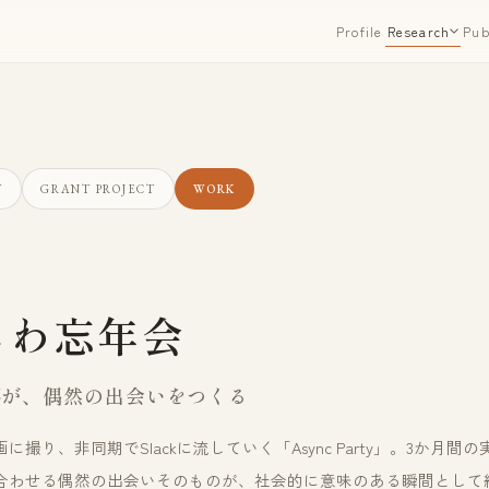
Profile
Pub
Research
V
GRANT PROJECT
WORK
じわ忘年会
杯が、偶然の出会いをつくる
撮り、非同期でSlackに流していく「Async Party」。3か月間
合わせる偶然の出会いそのものが、社会的に意味のある瞬間として