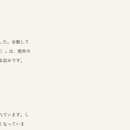
した。分散して
y）」は、乾杯の
る試みです。
れています。し
くなっていま