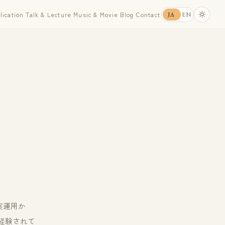
lication
Talk & Lecture
Music & Movie
Blog
Contact
EN
JA
の実運用か
経験されて