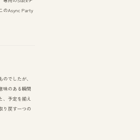
用のSlackチ
nc Party
ものでしたが、
意味のある瞬間
と、予定を揃え
取り戻す一つの