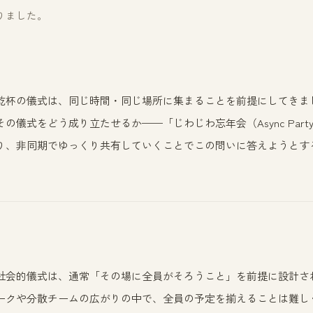
りました。
乾杯の儀式は、同じ時間・同じ場所に集まることを前提にしてきま
の儀式をどう成り立たせるか——「じわじわ忘年会（Async Part
り、非同期でゆっくり共有していくことでこの問いに答えようとす
社会的儀式は、通常「その場に全員がそろうこと」を前提に設計さ
ークや分散チームの広がりの中で、全員の予定を揃えることは難し