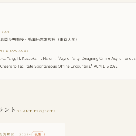
TION
Yang・葛岡英明教授・鳴海拓志准教授（東京大学）
NS & SOURCES
C.-L. Yang, H. Kuzuoka, T. Narumi. "Async Party: Designing Online Asynchronous
l Cheers to Facilitate Spontaneous Offline Encounters." ACM DIS 2026.
ラント
GRANT PROJECTS
財団 · 2026–
代表