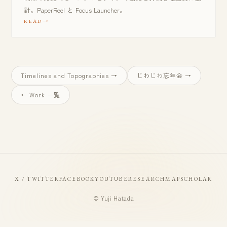
計。PaperReel と Focus Launcher。
READ
Timelines and Topographies →
じわじわ忘年会 →
← Work 一覧
X / TWITTER
FACEBOOK
YOUTUBE
RESEARCHMAP
SCHOLAR
© Yuji Hatada