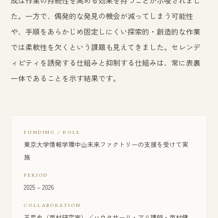
成は作業の持続性を高める効果を持つことが示唆されまし
た。一方で、偶発的な発見の機会が減ってしまう可能性
や、手順をあらかじめ固定しにくい探索的・創造的な作業
では柔軟性を欠くという課題も見えてきました。セレンデ
ィピティを誘発する仕組みと抑制する仕組みは、常に表裏
一体であることを示す結果です。
FUNDING / ROLE
東京大学情報学環中山未来ファクトリーの支援を受けて実
施
PERIOD
2025 – 2026
COLLABORATION
王星也（苗村研究室）／ハウタサーリ・アリ講師・苗村健