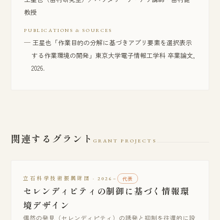
教授
PUBLICATIONS & SOURCES
王星也「作業目的の分解に基づきアプリ要素を選択表示
する作業環境の開発」東京大学電子情報工学科 卒業論文,
2026.
関連するグラント
GRANT PROJECTS
立石科学技術振興財団 · 2026–
代表
セレンディピティの制御に基づく情報環
境デザイン
偶然の発見（セレンディピティ）の誘発と抑制を往還的に設