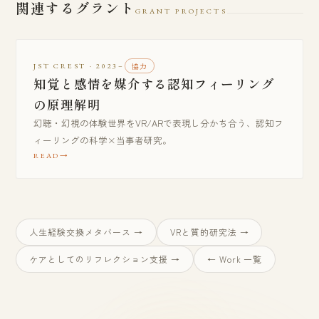
関連するグラント
GRANT PROJECTS
JST CREST · 2023–
協力
知覚と感情を媒介する認知フィーリング
の原理解明
幻聴・幻視の体験世界をVR/ARで表現し分かち合う、認知フ
ィーリングの科学×当事者研究。
READ
人生経験交換メタバース →
VRと質的研究法 →
ケアとしてのリフレクション支援 →
← Work 一覧