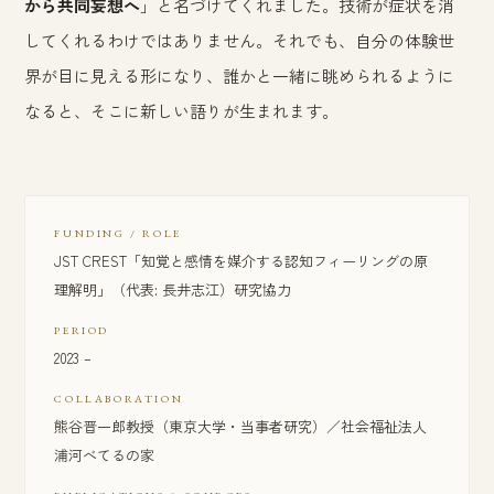
から共同妄想へ
」と名づけてくれました。技術が症状を消
してくれるわけではありません。それでも、自分の体験世
界が目に見える形になり、誰かと一緒に眺められるように
なると、そこに新しい語りが生まれます。
FUNDING / ROLE
JST CREST「知覚と感情を媒介する認知フィーリングの原
理解明」（代表: 長井志江）研究協力
PERIOD
2023 –
COLLABORATION
熊谷晋一郎教授（東京大学・当事者研究）／社会福祉法人
浦河べてるの家