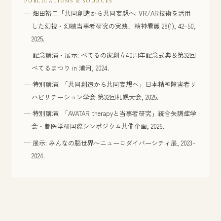
PUBLICATIONS & SOURCES
畑田裕二「共同創造から共同妄想へ: VR/AR技術を活用
した幻視・幻聴当事者研究の実践」精神看護 28(1), 42–50,
2025.
記念講演・展示: べてるの家創立40周年記念式典＆第32回
べてるまつり in 浦河, 2024.
特別講演: 「共同創造から共同妄想へ」日本精神障害者リ
ハビリテーション学会 第32回札幌大会, 2025.
特別講演: 「AVATAR therapyと当事者研究」統合失調症学
会・都医学研国際シンポジウム共催企画, 2026.
展示: みんなの脳世界〜ニューロダイバーシティ展, 2023–
2024.