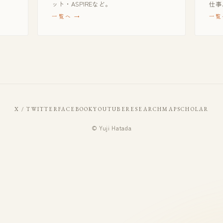
ット・ASPIREなど。
仕事
一覧へ
一覧
X / TWITTER
FACEBOOK
YOUTUBE
RESEARCHMAP
SCHOLAR
© Yuji Hatada