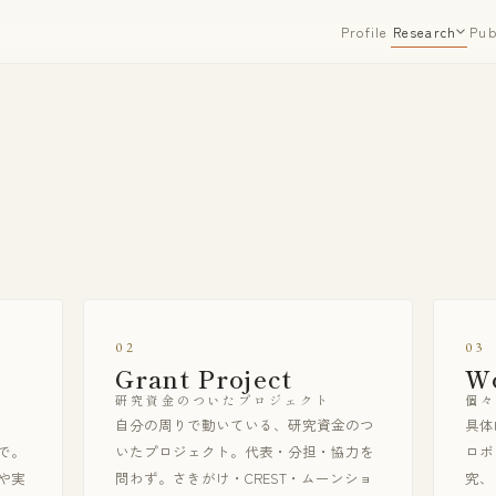
Profile
Pub
Research
02
03
Grant Project
W
研究資金のついたプロジェクト
個々
自分の周りで動いている、研究資金のつ
具体
で。
いたプロジェクト。代表・分担・協力を
ロボ
や実
問わず。さきがけ・CREST・ムーンショ
究、