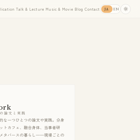
lication
Talk & Lecture
Music & Movie
Blog
Contact
EN
JA
ork
の論文と実践
的な一つひとつの論文や実践。分身
ットカフェ、融合身体、当事者研
メタバースの暮らし——現場ごとの